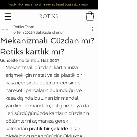
PEŞİN FİYATINA 3 TAKSİT-1000 TL ÜZERİ ÜCRETSİZ KARGO
ROTİKS
Rotiks Team
6 Tem 2022
3 dakikada okunur
Mekanizmalı Cüzdan mı?
Rotiks kartlık mı?
Güncelleme tarihi:
4 Haz 2023
Mekanizmalı cüzdan, kartlarınıza 
erişmek için metal ya da plastik bir 
kasa içerisinde bulunan içerisinde 
hareketli parçaların bulunduğu ve 
kasa dışında bulunan bir mandal 
yardımı ile mandalı çektiğinizde ya da 
ileri sürdüğünüzde kartların cüzdanın 
bölümlerini açmanıza gerek 
kalmadan 
pratik bir şekilde
 dışarı 
çıktığı bir cüzdan türüdür. Oldukça 